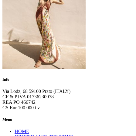
Info
Via Lodz, 68 59100 Prato (ITALY)
CF & P.IVA 01736230978
REA PO 466742
CS Eur 100.000 i.v.
Menu
HOME