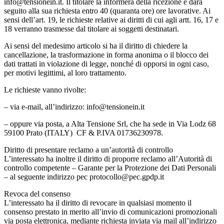
info@tensionein.it. Il titolare la informerà della ricezione e darà
seguito alla sua richiesta entro 40 (quaranta ore) ore lavorative. Ai
sensi dell’art. 19, le richieste relative ai diritti di cui agli artt. 16, 17 e
18 verranno trasmesse dal titolare ai soggetti destinatari.
Ai sensi del medesimo articolo si ha il diritto di chiedere la
cancellazione, la trasformazione in forma anonima o il blocco dei
dati trattati in violazione di legge, nonché di opporsi in ogni caso,
per motivi legittimi, al loro trattamento.
Le richieste vanno rivolte:
– via e-mail, all’indirizzo: info@tensionein.it
– oppure via posta, a Alta Tensione Srl, che ha sede in Via Lodz 68
59100 Prato (ITALY) CF & P.IVA 01736230978.
Diritto di presentare reclamo a un’autorità di controllo
L’interessato ha inoltre il diritto di proporre reclamo all’Autorità di
controllo competente – Garante per la Protezione dei Dati Personali
– al seguente indirizzo pec protocollo@pec.gpdp.it
Revoca del consenso
L’interessato ha il diritto di revocare in qualsiasi momento il
consenso prestato in merito all’invio di comunicazioni promozionali
via posta elettronica, mediante richiesta inviata via mail all’indirizzo