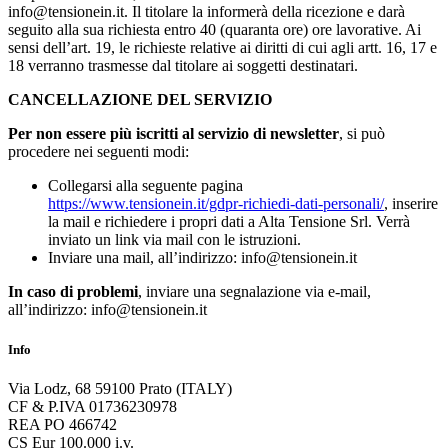
info@tensionein.it. Il titolare la informerà della ricezione e darà
seguito alla sua richiesta entro 40 (quaranta ore) ore lavorative. Ai
sensi dell’art. 19, le richieste relative ai diritti di cui agli artt. 16, 17 e
18 verranno trasmesse dal titolare ai soggetti destinatari.
CANCELLAZIONE DEL SERVIZIO
Per non essere più iscritti al servizio di newsletter
, si può
procedere nei seguenti modi:
Collegarsi alla seguente pagina
https://www.tensionein.it/gdpr-richiedi-dati-personali/
, inserire
la mail e richiedere i propri dati a Alta Tensione Srl. Verrà
inviato un link via mail con le istruzioni.
Inviare una mail, all’indirizzo: info@tensionein.it
In caso di problemi
, inviare una segnalazione via e-mail,
all’indirizzo: info@tensionein.it
Info
Via Lodz, 68 59100 Prato (ITALY)
CF & P.IVA 01736230978
REA PO 466742
CS Eur 100.000 i.v.