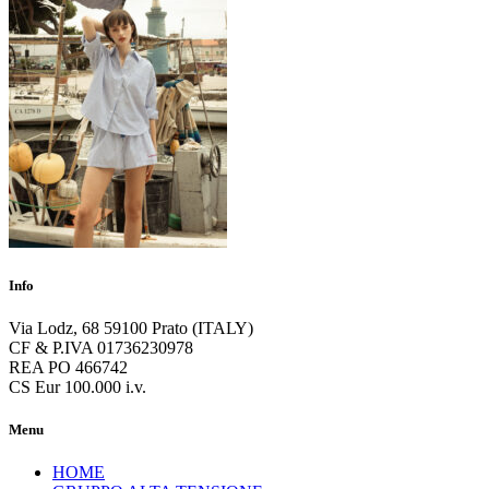
Info
Via Lodz, 68 59100 Prato (ITALY)
CF & P.IVA 01736230978
REA PO 466742
CS Eur 100.000 i.v.
Menu
HOME