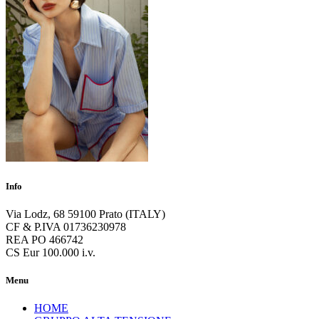
Info
Via Lodz, 68 59100 Prato (ITALY)
CF & P.IVA 01736230978
REA PO 466742
CS Eur 100.000 i.v.
Menu
HOME